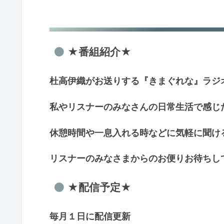
★番組紹介★
杜高伊織がお送りする『きまぐれな』ラジ
私やリスナーのみなさんの日常生活で感じ
休憩時間や一息入れる時などに気軽に聞け
リスナーのみなさまからのお便りお待ちし
​★配信予定★
​毎月１日に配信更新