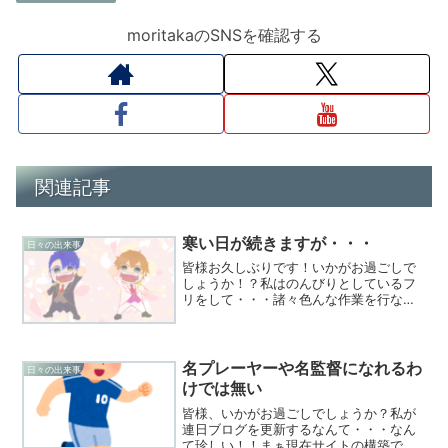
moritakaのSNSを確認する
関連記事
寒い日が続きますが・・・
日々の出来事
皆様お久しぶりです！いかがお過ごしで
しょうか！？私はのんびりとしているフ
リをして・・・諸々色んな作業を行なっ
ている今日この頃です。それにしても本
日は2022年12月25日ですが・・・寒い
ですね。暖房を付けないと指先が凍えそ
う・・・というとこ...
名プレーヤーや名監督になれるわ
日々の出来事
けでは無い
皆様、いかがお過ごしでしょうか？私が
連日ブログを更新するなんて・・・なん
て珍しい！！まぁ現在サイトの構築でい