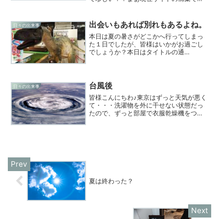
つも触れているので、今の気持ちを綴ろ
うと思って描いております。「名プレー
ヤーや名監督になれるわけでは無い」と
出会いもあれば別れもあるよね。
日々の出来事
いろんな所で言われている...
本日は夏の暑さがどこかへ行ってしまっ
た１日でしたが、皆様はいかがお過ごし
でしょうか？本日はタイトルの通
り・・・・出会いもあれば別れもあると
のことで・・・秋と出会うには夏とお別
れせねばなりません。次会うキミは以前
と同じキミかな？今年会ったキミ...
台風後
日々の出来事
皆様こんにちわ♪東京はずっと天気が悪く
て・・・洗濯物を外に干せない状態だっ
たので、ずっと部屋で衣服乾燥機をつけ
て過ごしました（泣）昨日大雨と強風の
台風が過ぎまして、今は晴天でございま
す♪うん！！気持ちがいい ヾ
(⌒▽⌒）ゞやっぱり秋はいいで...
夏は終わった？